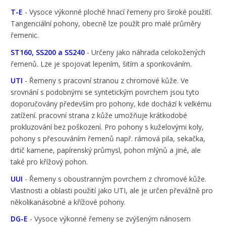
T-E
- Vysoce výkonné ploché hnací řemeny pro široké použití.
Tangenciální pohony, obecně lze použít pro malé průměry
řemenic.
ST160, SS200 a SS240
- Určeny jako náhrada celokožených
řemenů. Lze je spojovat lepením, šitím a sponkováním.
UTI
- Řemeny s pracovní stranou z chromové kůže. Ve
srovnání s podobnými se syntetickým povrchem jsou tyto
doporučovány především pro pohony, kde dochází k velkému
zatížení. pracovní strana z kůže umožňuje krátkodobé
prokluzování bez poškození. Pro pohony s kuželovými koly,
pohony s přesouváním řemenů např. rámová pila, sekačka,
drtič kamene, papírenský průmysl, pohon mlýnů a jiné, ale
také pro křížový pohon.
UUI
- Řemeny s oboustranným povrchem z chromové kůže.
Vlastnosti a oblasti použití jako UTI, ale je určen převážně pro
několikanásobné a křížové pohony.
DG-E
- Vysoce výkonné řemeny se zvýšeným nánosem