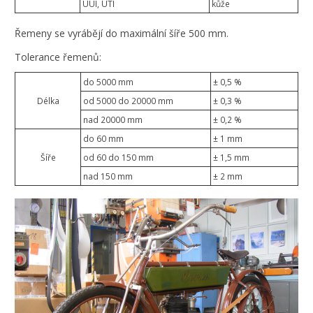
UUI, UTI
kůže
Řemeny se vyrábějí do maximální šíře 500 mm.
Tolerance řemenů:
do 5000 mm
± 0,5 %
Délka
od 5000 do 20000 mm
± 0,3 %
nad 20000 mm
± 0,2 %
do 60 mm
± 1 mm
Šíře
od 60 do 150 mm
± 1,5 mm
nad 150 mm
± 2 mm