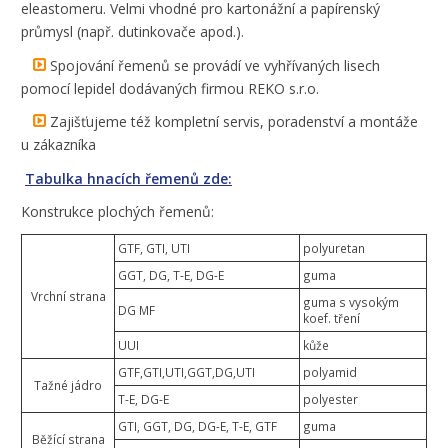
eleastomeru. Velmi vhodné pro kartonážní a papírenský
průmysl (např. dutinkovače apod.).
Spojování řemenů se provádí ve vyhřívaných lisech
pomocí lepidel dodávaných firmou REKO s.r.o.
Zajišťujeme též kompletní servis, poradenství a montáže
u zákazníka
Tabulka hnacích řemenů zde:
Konstrukce plochých řemenů:
GTF, GTI, UTI
polyuretan
GGT, DG, T-E, DG-E
guma
Vrchní strana
guma s vysokým
DG MF
koef. tření
UUI
kůže
GTF,GTI,UTI,GGT,DG,UTI
polyamid
Tažné jádro
T-E, DG-E
polyester
GTI, GGT, DG, DG-E, T-E, GTF
guma
Běžící strana