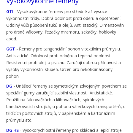
Vysokovýkonné řemeny
GTI
- Vysokovýkonné řemeny pro středně až vysoce
výkonnostní třídy. Dobrá odolnost proti oděru a opotřebení.
Odolný vůči působení tuků a olejů. Anti statický. Dimenzován
pro drsné válcovny, řezačky mramoru, sekačky, hoblovky
apod.
GGT
- Řemeny pro tangenciální pohon v textilním průmyslu.
Antistatické. Odolnost proti odběru a tepelná odolnost.
Resistentní proti oleji a prachu. Zaručují dobrou přilnavost a
vysoký výkonnostní stupeň. Určen pro několikanásobný
pohon.
DG
- Unášecí řemeny se symetrickým zdvojeným povrchem ze
speciální gumy zaručující stabilní vlastnosti. Antistatické.
Použití na falcovačkách a klihovačkách, spirálových
bandážovacích strojích, u pohonu válečkových transportérů, u
třídících poštovních strojů, v papírenském a kartonážním
průmyslu atd.
DG HS
- Vysokorychlostní řemeny pro skládací a lepící stroje.