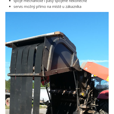
spoje mechanické i pásy spojené nekonečně
servis možný přímo na místě u zákazníka